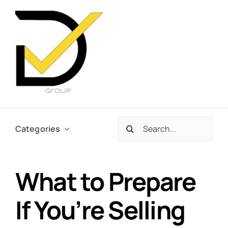
Skip
to
content
Search
Categories
for:
What to Prepare
If You’re Selling